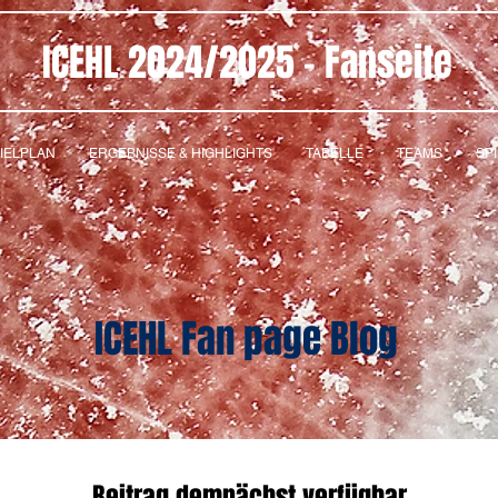
ICEHL 2024/2025 - Fanseite
IELPLAN
ERGEBNISSE & HIGHLIGHTS
TABELLE
TEAMS
SP
ICEHL Fan page Blog
Beitrag demnächst verfügbar