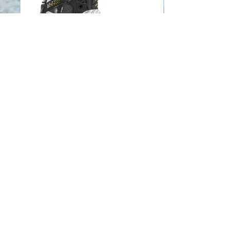
admin
Die Besten Eishockey
Schlittschuhe (2021)
Der Kauf von Eishockey Schlittschuhen kann
eine komplizierte Aufgabe sein, da jeder Spieler
eine individuelle Vorliebe, Fußform,...