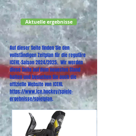
Aktuelle ergebnisse
Auf dieser Seite finden Sie den
vollständigen Zeitplan für die reguläre
ICEHL-Saison 2024/2025. Wir werden
diese Seite auf dem neuesten Stand
halten und besuchen Sie auch die
offizielle Website von ICEHL
https://www.ice.hockey/spiele-
ergebnisse/spielplan
.