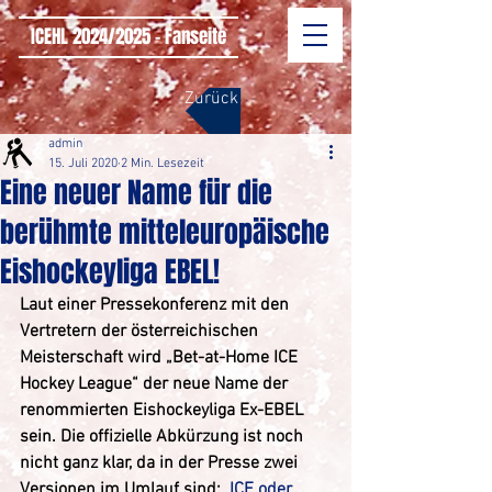
ICEHL 2024/2025 - Fanseite
Zurück
admin
15. Juli 2020
2 Min. Lesezeit
Eine neuer Name für die
berühmte mitteleuropäische
Eishockeyliga EBEL!
Laut einer Pressekonferenz mit den 
Vertretern der österreichischen 
Meisterschaft wird „Bet-at-Home ICE 
Hockey League“ der neue Name der 
renommierten Eishockeyliga Ex-EBEL 
sein. Die offizielle Abkürzung ist noch 
nicht ganz klar, da in der Presse zwei 
Versionen im Umlauf sind:  
ICE oder 